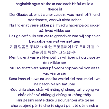
haghaidh agus áirithe ar cad nach bhfuil muid a
fheiceáil
Der Glaube aber ist sicher zu sein, was man hofft, und
bestimmte, was wir nicht sehen
Nu Tro er at være sikker på, hvad vi håber på og sikker
på, hvad vi ikke ser
Het geloof nu is een vaste grond van wat wij hopen en
bepaalde van wat we niet zien
지금 믿음은 우리가 바라는 무엇을해야하고 우리가 볼 수
없는 것을 특정되고 있습니다
Men tro er å være sikker på hva vi håper på og visse av
det vi ikke ser
Nu Tro är att vara säker på vad vi hoppas på och vissa
vad vi inte ser
Sasa Imani ni kuwa na uhakika wa nini sisi matumaini kwa
na baadhi ya nini hatuoni
Đức tin là chắc chắn về những gì chúng ta hy vọng và
chắc chắn về những gì chúng ta không thấy
Tani Besimi është duke u siguruar për atë që ne
shpresojmë për të dhe të sigurt për atë që ne nuk e