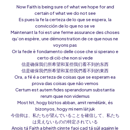
Now Faith is being sure of what we hope for and
certain of what we do not see
Es pues la fe la certeza de lo que se espera, la
convicción de lo que no se ve
Maintenant la foi est une ferme assurance des choses
qu’on espère, une démonstration de ce que nous ne
voyons pas
Or la fede è fondamento delle cose che si sperano e
certo di ciò che non si vede
信是确保我们所希望和某些我们看不到的东西
信是確保我們所希望和某些我們看不到的東西
Ora, a fé é a certeza de coisas que se esperam ea
prova das coisas que não vemos
Certum est autem fides sperandorum substantia
rerum quae non videmus
Most hit, hogy biztos abban, amit remélünk, és
bizonyos, hogy mi nem látjuk
今信仰は、私たちが望んでいることを確信して、私たち
は見えないものの特定されている
Anois tá Faith a bheith cinnte faoi cad tá súil againn le